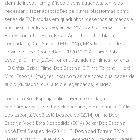
além de investir em gráficos e sons atraentes, tem sido
necessário fazer adaptações de outras plataformas como
séries de TV, histórias em quadrinhos, desenhos animados e
até mesmo outros videogames. 24/12/2017 · Baixar Filme
Bob Esponja: Um Herói Fora d'Água Torrent Dublado,
Legendado, Dual Áudio, 1080p, 720p, MKV, MP4 Completo
Download The SpongeBob … 18/03/2019 · Baixar Bob
Esponja: O Filme (2004) Torrent Dublado no Filmes Torrents
HD Grátis. Baixar Filme: Bob Esponja: O Filme Torrent – Herói.
Mito. Esponja. (magnet links) com as melhores qualidades de
áudio (dublados, dual áudio e legendados) e vídeo …
Jogos do Bob Esponja online: aventure-se, faça
hambúrgueres, lute o Patrick e a Sandy e muito mais. Grátis!
Bob Esponja, Você Está Despedido (2014) Online Bob
Esponja, Você Está Despedido (2014) Baixar Bob Esponja,
Você Está Despedido (2014) HD. Download Torrent 720p –
1080p Dublado – Dual Audio – Legendado, Download Series