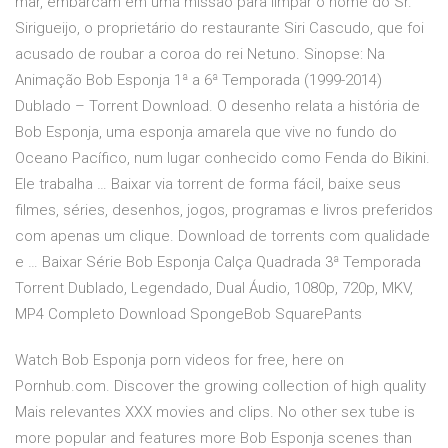
mar, embarcam em uma missão para limpar o nome do Sr.
Sirigueijo, o proprietário do restaurante Siri Cascudo, que foi
acusado de roubar a coroa do rei Netuno. Sinopse: Na
Animação Bob Esponja 1ª a 6ª Temporada (1999-2014)
Dublado – Torrent Download. O desenho relata a história de
Bob Esponja, uma esponja amarela que vive no fundo do
Oceano Pacífico, num lugar conhecido como Fenda do Bikini.
Ele trabalha … Baixar via torrent de forma fácil, baixe seus
filmes, séries, desenhos, jogos, programas e livros preferidos
com apenas um clique. Download de torrents com qualidade
e … Baixar Série Bob Esponja Calça Quadrada 3ª Temporada
Torrent Dublado, Legendado, Dual Áudio, 1080p, 720p, MKV,
MP4 Completo Download SpongeBob SquarePants
Watch Bob Esponja porn videos for free, here on
Pornhub.com. Discover the growing collection of high quality
Mais relevantes XXX movies and clips. No other sex tube is
more popular and features more Bob Esponja scenes than