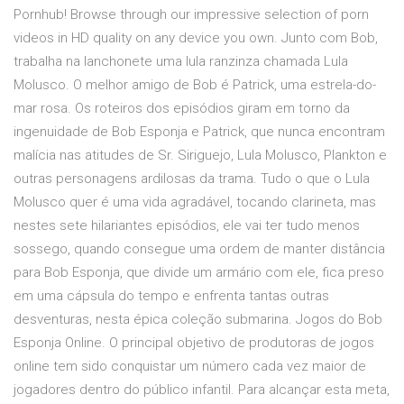
Pornhub! Browse through our impressive selection of porn
videos in HD quality on any device you own. Junto com Bob,
trabalha na lanchonete uma lula ranzinza chamada Lula
Molusco. O melhor amigo de Bob é Patrick, uma estrela-do-
mar rosa. Os roteiros dos episódios giram em torno da
ingenuidade de Bob Esponja e Patrick, que nunca encontram
malícia nas atitudes de Sr. Siriguejo, Lula Molusco, Plankton e
outras personagens ardilosas da trama. Tudo o que o Lula
Molusco quer é uma vida agradável, tocando clarineta, mas
nestes sete hilariantes episódios, ele vai ter tudo menos
sossego, quando consegue uma ordem de manter distância
para Bob Esponja, que divide um armário com ele, fica preso
em uma cápsula do tempo e enfrenta tantas outras
desventuras, nesta épica coleção submarina. Jogos do Bob
Esponja Online. O principal objetivo de produtoras de jogos
online tem sido conquistar um número cada vez maior de
jogadores dentro do público infantil. Para alcançar esta meta,