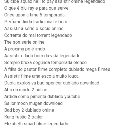
Suicide squad hell to pay assistir online legendado
O que é blu-ray e para que serve
Once upon a time 5 temporada
Perfume linda tradicional é bom
Assistir a serie o socio online
Corrente do mal torrent legendado
The son serie online
A proxima pele imdb
Assistir o lado bom da vida legendado
Sempre bruxa segunda temporada elenco
A filha do pastor filme completo dublado mega filmes
Assistir filme uma escola muito louca
Dupla explosiva bud spencer dublado download
Abc da morte 2 online
Ardida como pimenta dublado youtube
Sailor moon mugen download
Bad boy 2 dublado online
Kung fusão 2 trailer
Elizabeth smart filme legendado