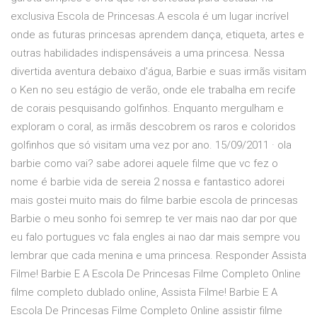
exclusiva Escola de Princesas.A escola é um lugar incrível
onde as futuras princesas aprendem dança, etiqueta, artes e
outras habilidades indispensáveis a uma princesa. Nessa
divertida aventura debaixo d'água, Barbie e suas irmãs visitam
o Ken no seu estágio de verão, onde ele trabalha em recife
de corais pesquisando golfinhos. Enquanto mergulham e
exploram o coral, as irmãs descobrem os raros e coloridos
golfinhos que só visitam uma vez por ano. 15/09/2011 · ola
barbie como vai? sabe adorei aquele filme que vc fez o
nome é barbie vida de sereia 2 nossa e fantastico adorei
mais gostei muito mais do filme barbie escola de princesas
Barbie o meu sonho foi semrep te ver mais nao dar por que
eu falo portugues vc fala engles ai nao dar mais sempre vou
lembrar que cada menina e uma princesa. Responder Assista
Filme! Barbie E A Escola De Princesas Filme Completo Online
filme completo dublado online, Assista Filme! Barbie E A
Escola De Princesas Filme Completo Online assistir filme