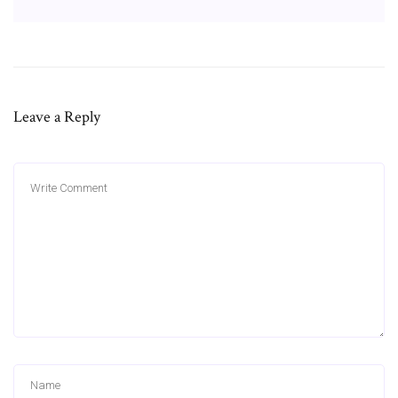
Leave a Reply