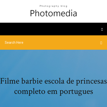
Filme barbie escola de princesas
completo em portugues