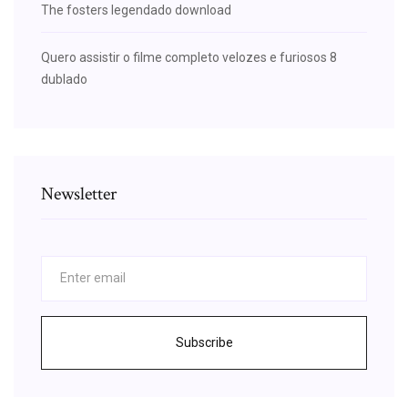
The fosters legendado download
Quero assistir o filme completo velozes e furiosos 8
dublado
Newsletter
Subscribe