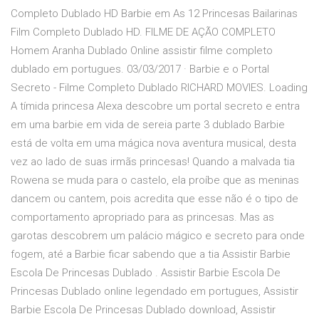
Completo Dublado HD Barbie em As 12 Princesas Bailarinas
Film Completo Dublado HD. FILME DE AÇÃO COMPLETO
Homem Aranha Dublado Online assistir filme completo
dublado em portugues. 03/03/2017 · Barbie e o Portal
Secreto - Filme Completo Dublado RICHARD MOVIES. Loading
A tímida princesa Alexa descobre um portal secreto e entra
em uma barbie em vida de sereia parte 3 dublado Barbie
está de volta em uma mágica nova aventura musical, desta
vez ao lado de suas irmãs princesas! Quando a malvada tia
Rowena se muda para o castelo, ela proíbe que as meninas
dancem ou cantem, pois acredita que esse não é o tipo de
comportamento apropriado para as princesas. Mas as
garotas descobrem um palácio mágico e secreto para onde
fogem, até a Barbie ficar sabendo que a tia Assistir Barbie
Escola De Princesas Dublado . Assistir Barbie Escola De
Princesas Dublado online legendado em portugues, Assistir
Barbie Escola De Princesas Dublado download, Assistir