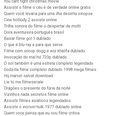
You cant fight christmas movie
Assistir o filme o céu é de verdade online gratis
Quem você levaria para uma ilha deserta sinopse
Cine holliúdy 2 assistir online
Trilha sonora do filme o despertar de motti
Dora aventureira português brasil
Baixar filme gol 1 dublado
O que é blu-ray e para que serve
Filme com snoop dogg e wiz khalifa dublado
Invocação do mal hd 720p dublado
O sol também é uma estrela completo legendado
Godzilla filme completo dublado 1998 mega filmes
Hq marvel salvat download
Lie to me filmeseriale
Dragões o presente do fúria da noite
Vizinhos nada secretos filme online
Assistir filmes asiaticos legendados
Assistir o incrivel hulk 1977 dublado online
Quem voce pensa que eu sou filme critica