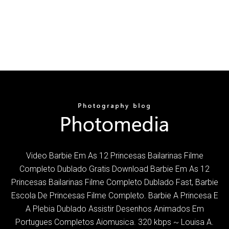
Video Barbie Em As 12 Princesas Bailarinas Filme
Completo Dublado Gratis Download Barbie Em As 12
Princesas Bailarinas Filme Completo Dublado Fast, Barbie
Escola De Princesas Filme Completo. Barbie A Princesa E
A Plebia Dublado Assistir Desenhos Animados Em
Portugues Completos Aiomusica. 320 kbps ~ Louisa A.