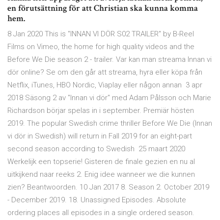
en förutsättning för att Christian ska kunna komma
hem.
8 Jan 2020 This is "INNAN VI DÖR S02 TRAILER" by B-Reel
Films on Vimeo, the home for high quality videos and the
Before We Die season 2 - trailer. Var kan man streama Innan vi
dör online? Se om den går att streama, hyra eller köpa från
Netflix, iTunes, HBO Nordic, Viaplay eller någon annan 3 apr
2018 Säsong 2 av "Innan vi dör" med Adam Pålsson och Marie
Richardson börjar spelas in i september. Premiär hösten
2019. The popular Swedish crime thriller Before We Die (Innan
vi dör in Swedish) will return in Fall 2019 for an eight-part
second season according to Swedish 25 maart 2020
Werkelijk een topserie! Gisteren de finale gezien en nu al
uitkijkend naar reeks 2. Enig idee wanneer we die kunnen
zien? Beantwoorden. 10 Jan 2017 8. Season 2. October 2019
- December 2019. 18. Unassigned Episodes. Absolute
ordering places all episodes in a single ordered season.