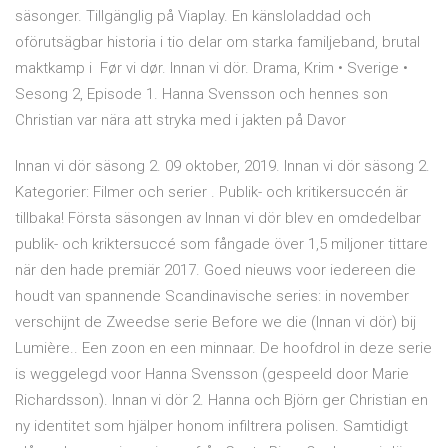
säsonger. Tillgänglig på Viaplay. En känsloladdad och
oförutsägbar historia i tio delar om starka familjeband, brutal
maktkamp i Før vi dør. Innan vi dör. Drama, Krim • Sverige •
Sesong 2, Episode 1. Hanna Svensson och hennes son
Christian var nära att stryka med i jakten på Davor
Innan vi dör säsong 2. 09 oktober, 2019. Innan vi dör säsong 2.
Kategorier: Filmer och serier . Publik- och kritikersuccén är
tillbaka! Första säsongen av Innan vi dör blev en omdedelbar
publik- och kriktersuccé som fångade över 1,5 miljoner tittare
när den hade premiär 2017. Goed nieuws voor iedereen die
houdt van spannende Scandinavische series: in november
verschijnt de Zweedse serie Before we die (Innan vi dör) bij
Lumière.. Een zoon en een minnaar. De hoofdrol in deze serie
is weggelegd voor Hanna Svensson (gespeeld door Marie
Richardsson). Innan vi dör 2. Hanna och Björn ger Christian en
ny identitet som hjälper honom infiltrera polisen. Samtidigt