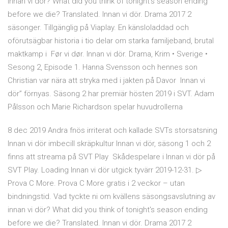
innan vi dör? What did you think of tonight's season ending
before we die? Translated. Innan vi dör. Drama 2017 2
säsonger. Tillgänglig på Viaplay. En känsloladdad och
oförutsägbar historia i tio delar om starka familjeband, brutal
maktkamp i Før vi dør. Innan vi dör. Drama, Krim • Sverige •
Sesong 2, Episode 1. Hanna Svensson och hennes son
Christian var nära att stryka med i jakten på Davor Innan vi
dör” förnyas. Säsong 2 har premiär hösten 2019 i SVT. Adam
Pålsson och Marie Richardson spelar huvudrollerna
8 dec 2019 Andra fnös irriterat och kallade SVTs storsatsning
Innan vi dör imbecill skräpkultur Innan vi dör, säsong 1 och 2
finns att streama på SVT Play Skådespelare i Innan vi dör på
SVT Play. Loading Innan vi dör utgick tyvärr 2019-12-31. ▷
Prova C More. Prova C More gratis i 2 veckor – utan
bindningstid. Vad tyckte ni om kvällens säsongsavslutning av
innan vi dör? What did you think of tonight's season ending
before we die? Translated. Innan vi dör. Drama 2017 2