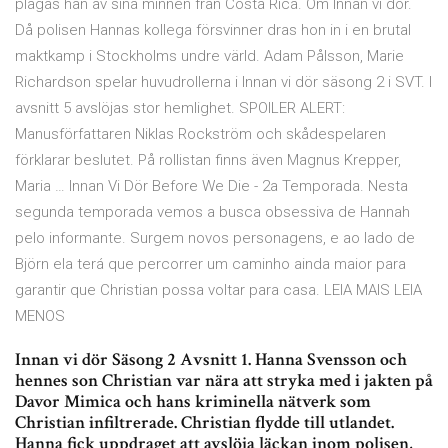
plågas han av sina minnen från Costa Rica. Om Innan vi dör.
Då polisen Hannas kollega försvinner dras hon in i en brutal
maktkamp i Stockholms undre värld. Adam Pålsson, Marie
Richardson spelar huvudrollerna i Innan vi dör säsong 2 i SVT. I
avsnitt 5 avslöjas stor hemlighet. SPOILER ALERT:
Manusförfattaren Niklas Rockström och skådespelaren
förklarar beslutet. På rollistan finns även Magnus Krepper,
Maria … Innan Vi Dör Before We Die - 2a Temporada. Nesta
segunda temporada vemos a busca obsessiva de Hannah
pelo informante. Surgem novos personagens, e ao lado de
Björn ela terá que percorrer um caminho ainda maior para
garantir que Christian possa voltar para casa. LEIA MAIS LEIA
MENOS
Innan vi dör Säsong 2 Avsnitt 1. Hanna Svensson och
hennes son Christian var nära att stryka med i jakten på
Davor Mimica och hans kriminella nätverk som
Christian infiltrerade. Christian flydde till utlandet.
Hanna fick uppdraget att avslöja läckan inom polisen,