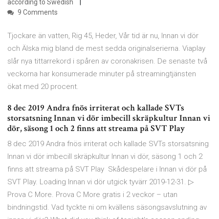
according to Swedish
9 Comments
Tjockare än vatten, Rig 45, Heder, Vår tid är nu, Innan vi dör
och Älska mig bland de mest sedda originalserierna. Viaplay
slår nya tittarrekord i spåren av coronakrisen. De senaste två
veckorna har konsumerade minuter på streamingtjänsten
ökat med 20 procent.
8 dec 2019 Andra fnös irriterat och kallade SVTs
storsatsning Innan vi dör imbecill skräpkultur Innan vi
dör, säsong 1 och 2 finns att streama på SVT Play
8 dec 2019 Andra fnös irriterat och kallade SVTs storsatsning
Innan vi dör imbecill skräpkultur Innan vi dör, säsong 1 och 2
finns att streama på SVT Play Skådespelare i Innan vi dör på
SVT Play. Loading Innan vi dör utgick tyvärr 2019-12-31. ▷
Prova C More. Prova C More gratis i 2 veckor – utan
bindningstid. Vad tyckte ni om kvällens säsongsavslutning av