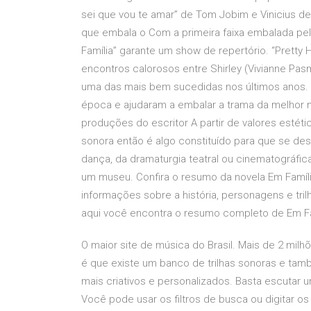
sei que vou te amar” de Tom Jobim e Vinicius de
que embala o Com a primeira faixa embalada pel
Família” garante um show de repertório. “Pretty 
encontros calorosos entre Shirley (Vivianne Pasm
uma das mais bem sucedidas nos últimos anos. 
época e ajudaram a embalar a trama da melhor ma
produções do escritor A partir de valores estétic
sonora então é algo constituído para que se d
dança, da dramaturgia teatral ou cinematográf
um museu. Confira o resumo da novela Em Famíli
informações sobre a história, personagens e tri
aqui você encontra o resumo completo de Em Fam
O maior site de música do Brasil. Mais de 2 milhõ
é que existe um banco de trilhas sonoras e tamb
mais criativos e personalizados. Basta escutar um
Você pode usar os filtros de busca ou digitar os