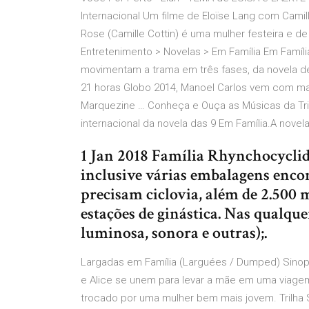
Internacional Um filme de Eloïse Lang com Camil
Rose (Camille Cottin) é uma mulher festeira e de 
Entretenimento > Novelas > Em Família Em Famíli
movimentam a trama em três fases, da novela de
21 horas Globo 2014, Manoel Carlos vem com ma
Marquezine … Conheça e Ouça as Músicas da Trilh
internacional da novela das 9 Em Família.A novela
1 Jan 2018 Família Rhynchocyclid
inclusive várias embalagens enco
precisam ciclovia, além de 2.500 
estações de ginástica. Nas qualque
luminosa, sonora e outras);.
Largadas em Família (Larguées / Dumped) Sinop
e Alice se unem para levar a mãe em uma viagem 
trocado por uma mulher bem mais jovem. Trilha 