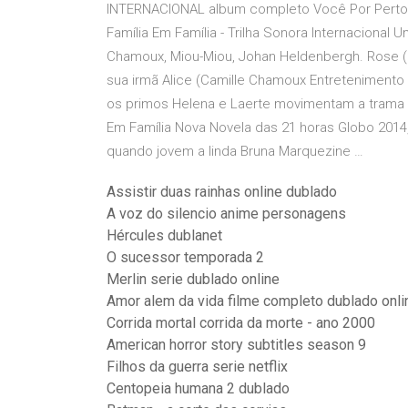
INTERNACIONAL album completo Você Por Perto - 
Família Em Família - Trilha Sonora Internacional 
Chamoux, Miou-Miou, Johan Heldenbergh. Rose (Cam
sua irmã Alice (Camille Chamoux Entretenimento 
os primos Helena e Laerte movimentam a trama e
Em Família Nova Novela das 21 horas Globo 201
quando jovem a linda Bruna Marquezine …
Assistir duas rainhas online dublado
A voz do silencio anime personagens
Hércules dublanet
O sucessor temporada 2
Merlin serie dublado online
Amor alem da vida filme completo dublado onli
Corrida mortal corrida da morte - ano 2000
American horror story subtitles season 9
Filhos da guerra serie netflix
Centopeia humana 2 dublado