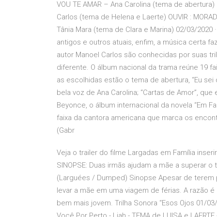
VOU TE AMAR – Ana Carolina (tema de abertura
Carlos (tema de Helena e Laerte) OUVIR : MORA
Tânia Mara (tema de Clara e Marina) 02/03/2020 ·
antigos e outros atuais, enfim, a música certa fa
autor Manoel Carlos são conhecidas por suas tri
diferente. O álbum nacional da trama reúne 19 f
as escolhidas estão o tema de abertura, “Eu sei
bela voz de Ana Carolina; “Cartas de Amor”, que
Beyonce, o álbum internacional da novela “Em Fam
faixa da cantora americana que marca os encontr
(Gabr
Veja o trailer do filme Largadas em Família inseri
SINOPSE: Duas irmãs ajudam a mãe a superar o 
(Larguées / Dumped) Sinopse Apesar de terem p
levar a mãe em uma viagem de férias. A razão é 
bem mais jovem. Trilha Sonora “Esos Ojos 01/0
Você Por Perto - Liah - TEMA de LUISA e LAERTE - 