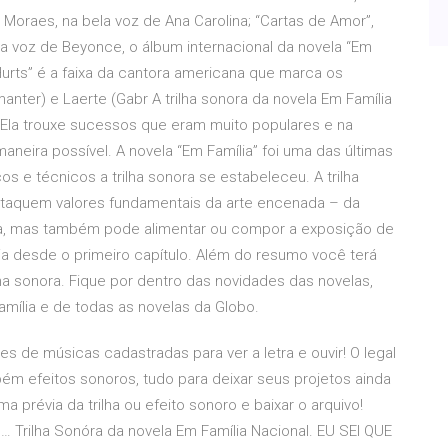
 Moraes, na bela voz de Ana Carolina; “Cartas de Amor”,
a voz de Beyonce, o álbum internacional da novela “Em
Hurts” é a faixa da cantora americana que marca os
anter) e Laerte (Gabr A trilha sonora da novela Em Família
Ela trouxe sucessos que eram muito populares e na
neira possível. A novela “Em Família” foi uma das últimas
os e técnicos a trilha sonora se estabeleceu. A trilha
estaquem valores fundamentais da arte encenada – da
ica, mas também pode alimentar ou compor a exposição de
a desde o primeiro capítulo. Além do resumo você terá
lha sonora. Fique por dentro das novidades das novelas,
ília e de todas as novelas da Globo.
es de músicas cadastradas para ver a letra e ouvir! O legal
ém efeitos sonoros, tudo para deixar seus projetos ainda
a prévia da trilha ou efeito sonoro e baixar o arquivo!
 … Trilha Sonóra da novela Em Família Nacional. EU SEI QUE