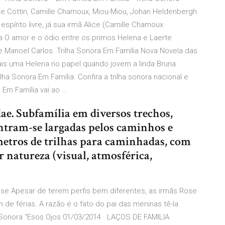
le Cottin, Camille Chamoux, Miou-Miou, Johan Heldenbergh.
espírito livre, já sua irmã Alice (Camille Chamoux
a O amor e o ódio entre os primos Helena e Laerte
 Manoel Carlos. Trilha Sonora Em Família Nova Novela das
is uma Helena no papel quando jovem a linda Bruna
a Sonora Em Família. Confira a trilha sonora nacional e
 Em Família vai ao …
ae. Subfamília em diversos trechos,
ntram-se largadas pelos caminhos e
metros de trilhas para caminhadas, com
r natureza (visual, atmosférica,
se Apesar de terem perfis bem diferentes, as irmãs Rose
de férias. A razão é o fato do pai das meninas tê-la
Sonora “Esos Ojos 01/03/2014 · LAÇOS DE FAMILIA