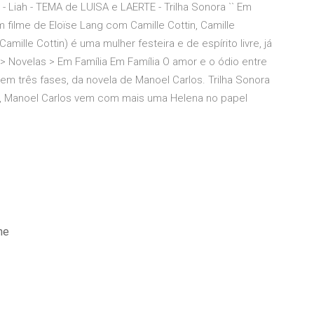
Liah - TEMA de LUISA e LAERTE - Trilha Sonora `` Em
Um filme de Eloïse Lang com Camille Cottin, Camille
ille Cottin) é uma mulher festeira e de espírito livre, já
> Novelas > Em Família Em Família O amor e o ódio entre
m três fases, da novela de Manoel Carlos. Trilha Sonora
4, Manoel Carlos vem com mais uma Helena no papel
ne