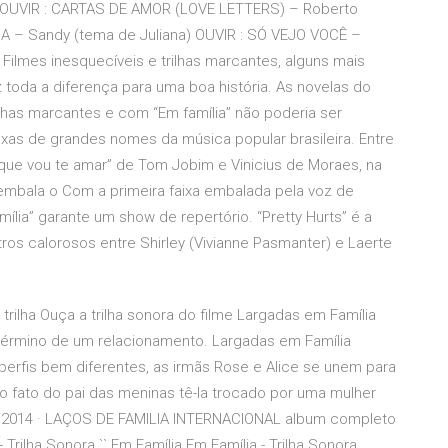
) OUVIR : CARTAS DE AMOR (LOVE LETTERS) – Roberto
DA – Sandy (tema de Juliana) OUVIR : SÓ VEJO VOCÊ –
 Filmes inesquecíveis e trilhas marcantes, alguns mais
z toda a diferença para uma boa história. As novelas do
lhas marcantes e com “Em família” não poderia ser
aixas de grandes nomes da música popular brasileira. Entre
 que vou te amar” de Tom Jobim e Vinicius de Moraes, na
 embala o Com a primeira faixa embalada pela voz de
ília” garante um show de repertório. “Pretty Hurts” é a
os calorosos entre Shirley (Vivianne Pasmanter) e Laerte
r trilha Ouça a trilha sonora do filme Largadas em Família
término de um relacionamento. Largadas em Família
erfis bem diferentes, as irmãs Rose e Alice se unem para
o fato do pai das meninas tê-la trocado por uma mulher
3/2014 · LAÇOS DE FAMILIA INTERNACIONAL album completo
Trilha Sonora `` Em Família Em Família - Trilha Sonora