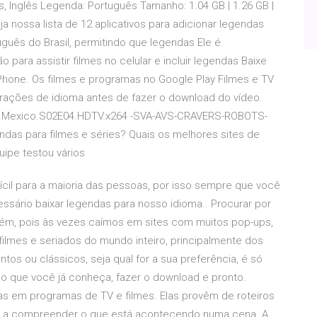
s, Inglês Legenda: Português Tamanho: 1.04 GB | 1.26 GB |
eja nossa lista de 12 aplicativos para adicionar legendas
guês do Brasil, permitindo que legendas Ele é
para assistir filmes no celular e incluir legendas Baixe
Phone. Os filmes e programas no Google Play Filmes e TV
urações de idioma antes de fazer o download do vídeo.
w.Mexico.S02E04.HDTV.x264 -SVA-AVS-CRAVERS-ROBOTS-
das para filmes e séries? Quais os melhores sites de
uipe testou vários
ifícil para a maioria das pessoas, por isso sempre que você
sário baixar legendas para nosso idioma.. Procurar por
ém, pois às vezes caímos em sites com muitos pop-ups,
s filmes e seriados do mundo inteiro, principalmente dos
tos ou clássicos, seja qual for a sua preferência, é só
o que você já conheça, fazer o download e pronto.
s em programas de TV e filmes. Elas provêm de roteiros
s a compreender o que está acontecendo numa cena. A