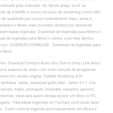
ndicado pela extensão .txt. Neste artigo, você vai
sar de a Netflix e outros serviços de streaming, como HBO
de qualidade por custos relativamente baixo, ainda é
eriados e filmes mais recentes obtidos por download.
isam baixar legendas. Download de legendas para filmes e
ad de legendas para filmes e séries, com links diretos.
sar por: LEGENDAS DOWNLOAD . Download de legendas para
o! Menu.
mes. Download Sempre Antes dos Outros Sites | Link direto
seus arquivos de vídeo com esta coleção de programas
séries em versão original. Subtitle Workshop 6.01
efinitiva Jubler, download grátis Mac. Jubler 4.1.1: Crie
Francês, inglês, português, holandês, espanhol, japonês.
idiomas. Ideal para quem deseja assistir um filme no PC,
uguês, Para baixar legendas do YouTube você pode fazer
lix · Como colocar legenda automaticamente em filmes e