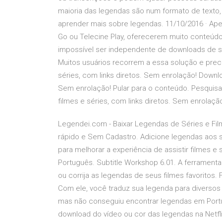
maioria das legendas são num formato de texto, i
aprender mais sobre legendas. 11/10/2016 · Ape
Go ou Telecine Play, oferecerem muito conteúdo 
impossível ser independente de downloads de s
Muitos usuários recorrem a essa solução e prec
séries, com links diretos. Sem enrolação! Downlo
Sem enrolação! Pular para o conteúdo. Pesqui
filmes e séries, com links diretos. Sem enrolaçã
Legendei.com - Baixar Legendas de Séries e Fil
rápido e Sem Cadastro. Adicione legendas aos 
para melhorar a experiência de assistir filmes e 
Português. Subtitle Workshop 6.01. A ferramenta d
ou corrija as legendas de seus filmes favoritos. 
Com ele, você traduz sua legenda para diversos 
mas não conseguiu encontrar legendas em Port
download do vídeo ou cor das legendas na Netf