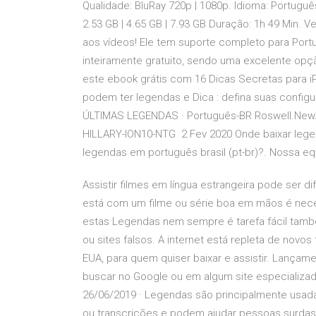
Qualidade: BluRay 720p | 1080p. Idioma: Portuguê
2.53 GB | 4.65 GB | 7.93 GB Duração: 1h 49 Min. V
aos vídeos! Ele tem suporte completo para Portu
inteiramente gratuito, sendo uma excelente opção 
este ebook grátis com 16 Dicas Secretas para i
podem ter legendas e Dica : defina suas config
ÚLTIMAS LEGENDAS · Português-BR Roswell.Ne
HILLARY-ION10-NTG 2 Fev 2020 Onde baixar legen
legendas em português brasil (pt-br)?. Nossa eq
Assistir filmes em língua estrangeira pode ser d
está com um filme ou série boa em mãos é neces
estas Legendas nem sempre é tarefa fácil tamb
ou sites falsos. A internet está repleta de novo
EUA, para quem quiser baixar e assistir. Lançamen
buscar no Google ou em algum site especializad
26/06/2019 · Legendas são principalmente usada
ou transcrições e podem ajudar pessoas surda