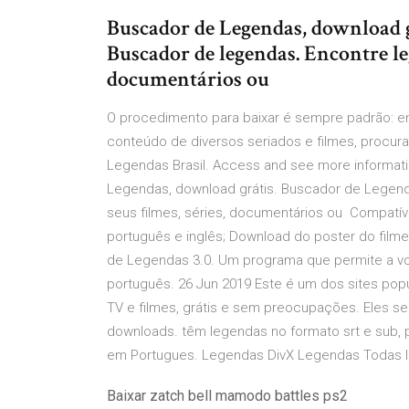
Buscador de Legendas, download g
Buscador de legendas. Encontre leg
documentários ou
O procedimento para baixar é sempre padrão: en
conteúdo de diversos seriados e filmes, procur
Legendas Brasil. Access and see more informati
Legendas, download grátis. Buscador de Legend
seus filmes, séries, documentários ou Compatí
português e inglês; Download do poster do film
de Legendas 3.0. Um programa que permite a vo
português. 26 Jun 2019 Este é um dos sites po
TV e filmes, grátis e sem preocupações. Eles s
downloads. têm legendas no formato srt e sub, 
em Portugues. Legendas DivX Legendas Todas Id
Baixar zatch bell mamodo battles ps2