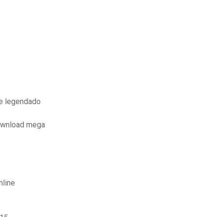
pe legendado
download mega
nline