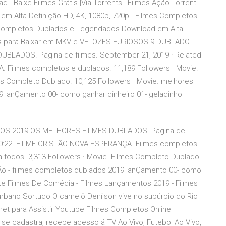
 Baixe Filmes Grátis [Via Torrents]. Filmes Ação Torrent
 Alta Definição HD, 4K, 1080p, 720p - Filmes Completos
t Completos Dublados e Legendados Download em Alta
etos para Baixar em MKV e VELOZES FURIOSOS 9 DUBLADO
ADOS. Pagina de filmes. September 21, 2019 · Related
 Filmes completos e dublados. 11,189 Followers · Movie.
mes Completo Dublado. 10,125 Followers · Movie. melhores
9 lanÇamento 00- como ganhar dinheiro 01- geladinho
S 2019 OS MELHORES FILMES DUBLADOS. Pagina de
2:00:22. FILME CRISTÃO NOVA ESPERANÇA. Filmes completos
a todos. 3,313 Followers · Movie. Filmes Completo Dublado.
ÇÃo - filmes completos dublados 2019 lanÇamento 00- como
site Filmes De Comédia - Filmes Lançamentos 2019 - Filmes
ano Sortudo O camelô Denílson vive no subúrbio do Rio
net para Assistir Youtube Filmes Completos Online
 se cadastra, recebe acesso á TV Ao Vivo, Futebol Ao Vivo,