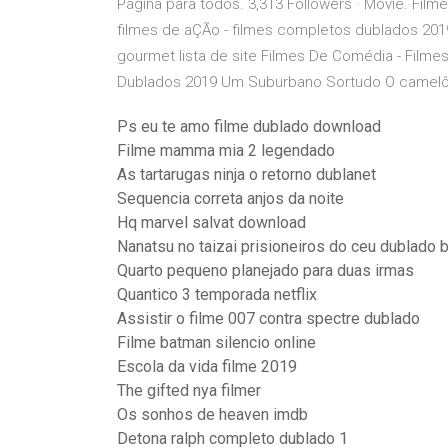
Página para todos. 3,313 Followers · Movie. Fil
filmes de aÇÃo - filmes completos dublados 201
gourmet lista de site Filmes De Comédia - Fil
Dublados 2019 Um Suburbano Sortudo O camelô D
Ps eu te amo filme dublado download
Filme mamma mia 2 legendado
As tartarugas ninja o retorno dublanet
Sequencia correta anjos da noite
Hq marvel salvat download
Nanatsu no taizai prisioneiros do ceu dublado b
Quarto pequeno planejado para duas irmas
Quantico 3 temporada netflix
Assistir o filme 007 contra spectre dublado
Filme batman silencio online
Escola da vida filme 2019
The gifted nya filmer
Os sonhos de heaven imdb
Detona ralph completo dublado 1