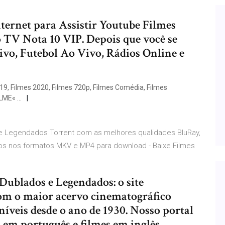
ternet para Assistir Youtube Filmes
 TV Nota 10 VIP. Depois que você se
ivo, Futebol Ao Vivo, Rádios Online e
019, Filmes 2020, Filmes 720p, Filmes Comédia, Filmes
ILME« …
e Legendados Torrent com as melhores qualidades BluRay,
os nos formatos MKV e MP4 para download - Baixe Filmes
Dublados e Legendados: o site
om o maior acervo cinematográfico
íveis desde o ano de 1930. Nosso portal
 em português e filmes em inglês