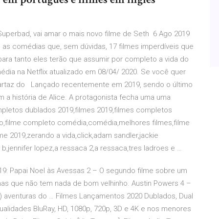
uperbad, vai amar o mais novo filme de Seth 6 Ago 2019
ão as comédias que, sem dúvidas, 17 filmes imperdíveis que
ra tanto eles terão que assumir por completo a vida do
édia na Netflix atualizado em 08/04/ 2020. Se você quer
Cartaz do Lançado recentemente em 2019, sendo o último
om a história de Alice. A protagonista fecha uma uma
mpletos dublados 2019,filmes 2019,filmes completos
ao,filme completo comédia,comédia,melhores filmes,filme
lme 2019,zerando a vida,click,adam sandler,jackie
,jennifer lopez,a ressaca 2,a ressaca,tres ladroes e …
19: Papai Noel às Avessas 2 – O segundo filme sobre um
mas que não tem nada de bom velhinho. Austin Powers 4 –
ias) aventuras do … Filmes Lançamentos 2020 Dublados, Dual
alidades BluRay, HD, 1080p, 720p, 3D e 4K e nos menores