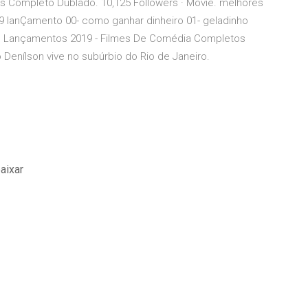
mes Completo Dublado. 10,125 Followers · Movie. melhores
9 lanÇamento 00- como ganhar dinheiro 01- geladinho
mes Lançamentos 2019 - Filmes De Comédia Completos
enílson vive no subúrbio do Rio de Janeiro.
aixar