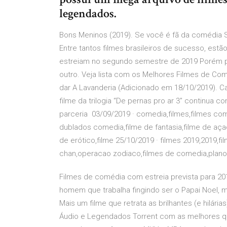
legendados.
Bons Meninos (2019). Se você é fã da comédia S
Entre tantos filmes brasileiros de sucesso, est
estreiam no segundo semestre de 2019 Porém pa
outro. Veja lista com os Melhores Filmes de Com
dar A Lavanderia (Adicionado em 18/10/2019). 
filme da trilogia “De pernas pro ar 3” continua c
parceria 03/09/2019 · comedia,filmes,filmes co
dublados comedia,filme de fantasia,filme de aç
de erótico,filme 25/10/2019 · filmes 2019,2019,fi
chan,operacao zodiaco,filmes de comedia,plano b
Filmes de comédia com estreia prevista para 20
homem que trabalha fingindo ser o Papai Noel, 
Mais um filme que retrata as brilhantes (e hilár
Áudio e Legendados Torrent com as melhores qu