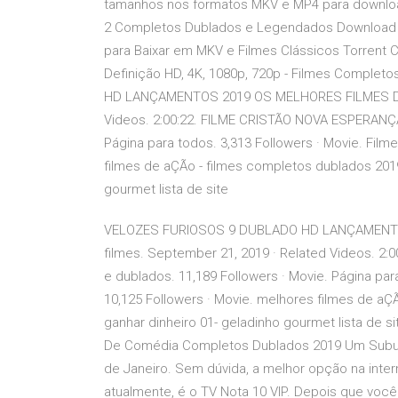
tamanhos nos formatos MKV e MP4 para download -
2 Completos Dublados e Legendados Download em
para Baixar em MKV e Filmes Clássicos Torren
Definição HD, 4K, 1080p, 720p - Filmes Compl
HD LANÇAMENTOS 2019 OS MELHORES FILMES DUBL
Videos. 2:00:22. FILME CRISTÃO NOVA ESPERANÇA.
Página para todos. 3,313 Followers · Movie. Fil
filmes de aÇÃo - filmes completos dublados 201
gourmet lista de site
VELOZES FURIOSOS 9 DUBLADO HD LANÇAMENTO
filmes. September 21, 2019 · Related Videos. 
e dublados. 11,189 Followers · Movie. Página par
10,125 Followers · Movie. melhores filmes de a
ganhar dinheiro 01- geladinho gourmet lista de 
De Comédia Completos Dublados 2019 Um Suburb
de Janeiro. Sem dúvida, a melhor opção na inter
atualmente, é o TV Nota 10 VIP. Depois que você