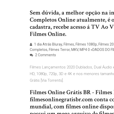
Sem dúvida, a melhor opção na in
Completos Online atualmente, é o
cadastra, recebe acesso á TV Ao V
Filmes Online.
1 dia Atrás Bluray, Filmes, Filmes 1080p, Filmes 2
Completos, Filmes Terror, MKV, MP4 0 »DADOS DO F
2 Comments
Filmes Lançamentos 2020 Dublados, Dual Áudio 
HD, 1080p, 720p, 3D e 4K e nos menores tamanh
Grátis [Via Torrents].
Filmes Online Grátis BR - Filmes 
filmesonlinegratisbr.com conta c
mundial, com filmes online dispon
possui um mega arquivo de filmes