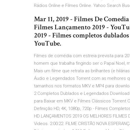
Rádios Online e Filmes Online. Yahoo Search Busc
Mar 11, 2019 - Filmes De Comedia
Filmes Lançamento 2019 - YouTub
2019 - Filmes completos dublados
YouTube.
Filmes de comédia com estreia prevista para 20
homem que trabalha fingindo ser o Papai Noel, 
Mais um filme que retrata as brilhantes (e hilár
Áudio e Legendados Torrent com as melhores qu
tamanhos nos formatos MKV e MP4 para download -
2 Completos Dublados e Legendados Download em
para Baixar em MKV e Filmes Clássicos Torren
Definição HD, 4K, 1080p, 720p - Filmes Compl
HD LANÇAMENTOS 2019 OS MELHORES FILMES DUBL
Videos. 2:00:22. FILME CRISTÃO NOVA ESPERANÇA.