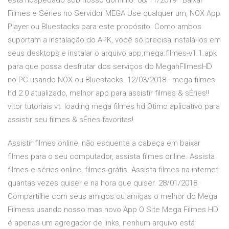
está hospedado sob nosso domínio. 08/11/2019 · Baixar
Filmes e Séries no Servidor MEGA Use qualquer um, NOX App
Player ou Bluestacks para este propósito. Como ambos
suportam a instalação do APK, você só precisa instalá-los em
seus desktops e instalar o arquivo app.mega.filmes-v1.1.apk
para que possa desfrutar dos serviços do MegahFIlmesHD
no PC usando NOX ou Bluestacks. 12/03/2018 · mega filmes
hd 2.0 atualizado, melhor app para assistir filmes & sÉries!!
vitor tutoriais vt. loading mega filmes hd Ótimo aplicativo para
assistir seu filmes & sÉries favoritas!
Assistir filmes online, não esquente a cabeça em baixar
filmes para o seu computador, assista filmes online. Assista
filmes e séries online, filmes grátis. Assista filmes na internet
quantas vezes quiser e na hora que quiser. 28/01/2018 ·
Compartilhe com seus amigos ou amigas o melhor do Mega
Filmess usando nosso mas novo App O Site Mega Filmes HD
é apenas um agregador de links, nenhum arquivo está